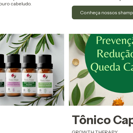
couro cabeludo.
Conheça nossos sham
Tônico Cap
GROWTH THERAPY