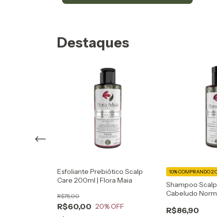
Destaques
Esfoliante Prebiótico Scalp
U MAIS
10%
COMPRANDO 2 
Care 200ml | Flora Maia
Amino &
Shampoo Scalp
ento Cabelos
Cabeludo Norma
R$75,00
0ml | Flora Maia
250ml | Flora Ma
R$60,00
20
% OFF
R$86,90