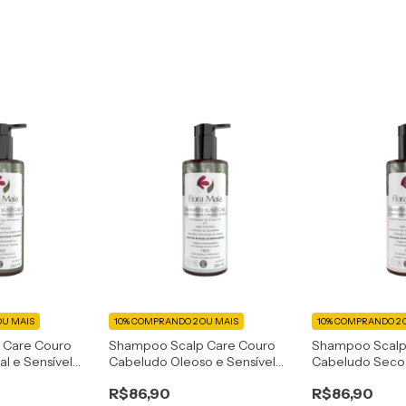
OU MAIS
10%
COMPRANDO 2 OU MAIS
10%
COMPRANDO 2 
 Care Couro
Shampoo Scalp Care Couro
Shampoo Scalp
l e Sensível
Cabeludo Oleoso e Sensível
Cabeludo Seco 
ia
250ml | Flora Maia
250ml | Flora M
R$86,90
R$86,90