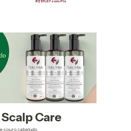
R$131,67
com
Pix
x
R$77,81
com
Pix
Scalp Care
de couro cabeludo