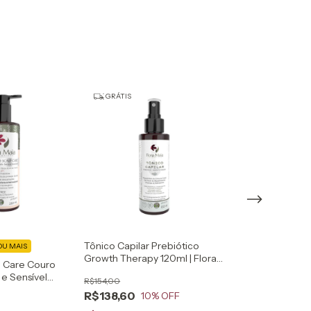
GRÁTIS
Tônico Capilar Prebiótico
OU MAIS
10%
COMPRANDO 2 
Growth Therapy 120ml | Flora
 Care Couro
Leave-in Condi
Maia
e Sensível
Linhaça & Jojo
R$154,00
aia
Cutículas 150ml 
R$138,60
10
% OFF
R$81,90