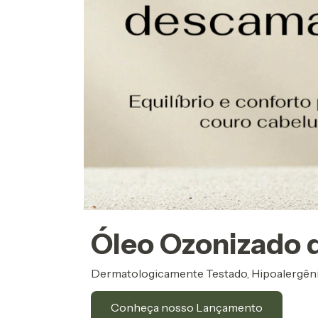
Óleo Ozonizado d
Dermatologicamente Testado, Hipoalergênic
Conheça nosso Lançamento