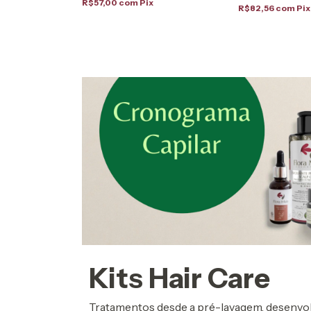
R$57,00
com
Pix
R$82,56
com
Pix
Kits Hair Care
Tratamentos desde a pré-lavagem, desenvol