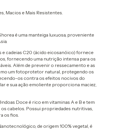
es, Macios e Mais Resistentes.
rea é uma manteiga luxuosa, proveniente
sia.
s e cadeias C20 (ácido eicosanóico) fornece
ios, fornecendo uma nutrição intensa para os
áveis. Além de prevenir o ressecamento e as
omo um fotoprotetor natural, protegendo os
lecendo-os contra os efeitos nocivos do
lar e sua ação emoliente proporciona maciez,
as Doce é rico em vitaminas A e B e tem
a os cabelos. Possui propriedades nutritivas,
 os fios.
tecnológico, de origem 100% vegetal, é