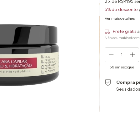
2
x de
R$41,95
se
5% de desconto
Ver mais detalhes
Frete grátis
a
Não acumulável com
59
em estoque
Compra p
Seus dados
Entregas para o CEP