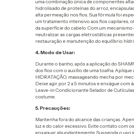
uma combinação única de componentes altam
hidrolisado de proteínas do arroz, encapsul
alta permeação nos fios. Sua fórmula foi es
um tratamento intensivo aos fios capilares, 
da superfície do cabelo. Com um mecanismo de
neutralizar as cargas eletrostáticas present
restauração e manutenção do equilíbrio hídrico
4. Modo de Usar:
Durante o banho, após a aplicação do SHAM
dos fios com o auxílio de uma toalha. Apliq
HIDRATAÇÃO, massageando mecha por mecha
Deixe agir por 2 a 5 minutos e enxágue com águ
Leave-in Condicionante Selador de Cutículas
costume.
5. Precauções:
Mantenha fora do alcance das crianças. Apen
luz e do calor excessivo. Evite contato com 
enxaguar abundantemente. Suspenda o uso se