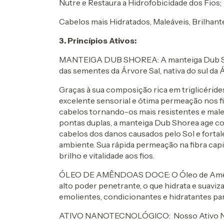
Nutre e Restaura a Hidrofobicidade dos Fios;
Cabelos mais Hidratados, Maleáveis, Brilhant
3. Princípios Ativos:
MANTEIGA DUB SHOREA: A manteiga Dub Sho
das sementes da Árvore Sal, nativa do sul da Á
Graças à sua composição rica em triglicéride
excelente sensorial e ótima permeação nos f
cabelos tornando-os mais resistentes e male
pontas duplas, a manteiga Dub Shorea age c
cabelos dos danos causados pelo Sol e forta
ambiente. Sua rápida permeação na fibra capi
brilho e vitalidade aos fios.
ÓLEO DE AMÊNDOAS DOCE: O Óleo de Amêndo
alto poder penetrante, o que hidrata e suaviz
emolientes, condicionantes e hidratantes para
ATIVO NANOTECNOLÓGICO: Nosso Ativo Nano