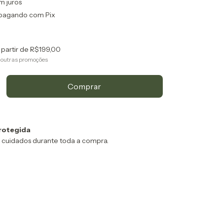
m juros
pagando com Pix
 partir de
R$199,00
 outras promoções
rotegida
 cuidados durante toda a compra.
:
Alterar CEP
Calcular