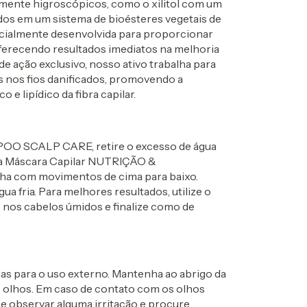
ente higroscópicos, como o xilitol com um
ados em um sistema de bioésteres vegetais de
pecialmente desenvolvida para proporcionar
oferecendo resultados imediatos na melhoria
 ação exclusivo, nosso ativo trabalha para
es nos fios danificados, promovendo a
 e lipídico da fibra capilar.
POO SCALP CARE, retire o excesso de água
ue a Máscara Capilar NUTRIÇÃO &
 com movimentos de cima para baixo.
a fria. Para melhores resultados, utilize o
 nos cabelos úmidos e finalize como de
as para o uso externo. Mantenha ao abrigo da
os olhos. Em caso de contato com os olhos
 observar alguma irritação e procure