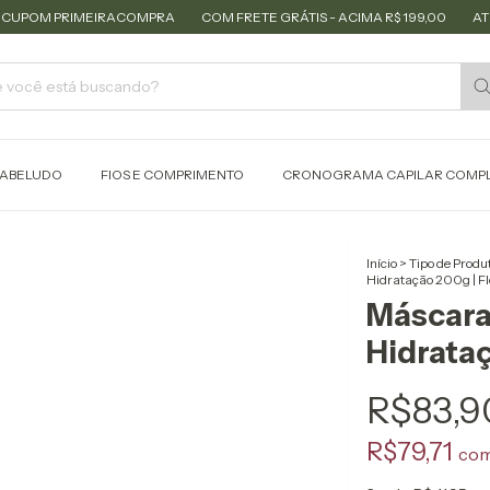
PRIMEIRACOMPRA
COM FRETE GRÁTIS - ACIMA R$ 199,00
ATÉ 3 X SE
ABELUDO
FIOS E COMPRIMENTO
CRONOGRAMA CAPILAR COMP
Início
>
Tipo de Produ
Hidratação 200g | F
Máscara
Hidrataç
R$83,9
R$79,71
co