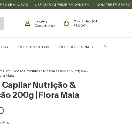
M JUROS
USE CUPOM PRIMEIRACOMPRA
COM FRETE GRÁTIS - ACIMA R
Login
/
Carrinho
(
0
)
Cadastre-se
R$0,00
LETO
ÓLEOS VEGETAIS
ÓLEOS ESSENCIAIS
CARREADORES P
to
>
Ver Todos os Produtos
>
Máscara Capilar Nutrição &
lora Maia
 Capilar Nutrição &
ão 200g | Flora Maia
0
m
Pix