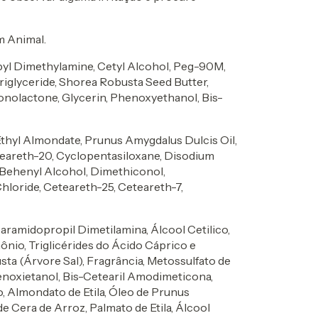
m Animal.
pyl Dimethylamine, Cetyl Alcohol, Peg-90M,
iglyceride, Shorea Robusta Seed Butter,
nolactone, Glycerin, Phenoxyethanol, Bis-
 Ethyl Almondate, Prunus Amygdalus Dulcis Oil,
teareth-20, Cyclopentasiloxane, Disodium
 Behenyl Alcohol, Dimethiconol,
oride, Ceteareth-25, Ceteareth-7,
earamidopropil Dimetilamina, Álcool Cetilico,
ônio, Triglicérides do Ácido Cáprico e
ta (Árvore Sal), Fragrância, Metossulfato de
enoxietanol, Bis-Cetearil Amodimeticona,
o, Almondato de Etila, Óleo de Prunus
 Cera de Arroz, Palmato de Etila, Álcool