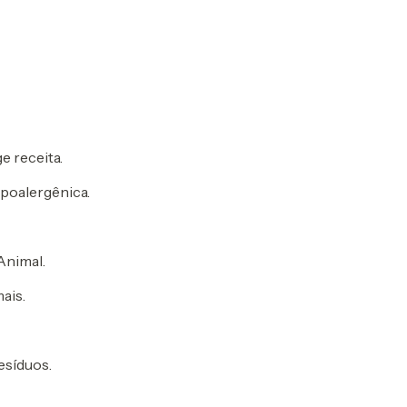
 receita.
poalergênica.
Animal.
ais.
síduos.