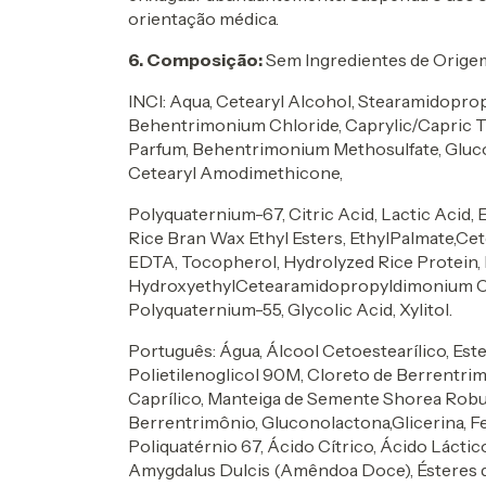
orientação médica.
6. Composição:
Sem Ingredientes de Orige
INCI: Aqua, Cetearyl Alcohol, Stearamidopro
Behentrimonium Chloride, Caprylic/Capric Tr
Parfum, Behentrimonium Methosulfate, Gluco
Cetearyl Amodimethicone,
Polyquaternium-67, Citric Acid, Lactic Acid,
Rice Bran Wax Ethyl Esters, EthylPalmate,Ce
EDTA, Tocopherol, Hydrolyzed Rice Protein,
HydroxyethylCetearamidopropyldimonium Chl
Polyquaternium-55, Glycolic Acid, Xylitol.
Português: Água, Álcool Cetoestearílico, Est
Polietilenoglicol 90M, Cloreto de Berrentrim
Caprílico, Manteiga de Semente Shorea Robus
Berrentrimônio, Gluconolactona,Glicerina, F
Poliquatérnio 67, Ácido Cítrico, Ácido Láctic
Amygdalus Dulcis (Amêndoa Doce), Ésteres de