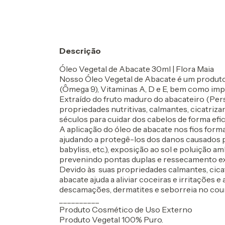
Descrição
Óleo Vegetal de Abacate 30ml | Flora Maia
Nosso Óleo Vegetal de Abacate é um produto
(Ômega 9), Vitaminas A, D e E, bem como im
Extraído do fruto maduro do abacateiro (Per
propriedades nutritivas, calmantes, cicatriza
séculos para cuidar dos cabelos de forma efic
A aplicação do óleo de abacate nos fios for
ajudando a protegê-los dos danos causados po
babyliss, etc.), exposição ao sol e poluição a
prevenindo pontas duplas e ressecamento ex
Devido às suas propriedades calmantes, cicatr
abacate ajuda a aliviar coceiras e irritações e
descamações, dermatites e seborreia no cou
__________
Produto Cosmético de Uso Externo
Produto Vegetal 100% Puro.