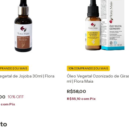
PRANDO 2 OU MAIS
10%
COMPRANDO 2 OU MAIS
getal de Jojoba 30ml | Flora
Óleo Vegetal Ozonizado de Giras
ml | Flora Maia
R$58,00
00
10
% OFF
R$55,10
com
Pix
0
com
Pix
uto