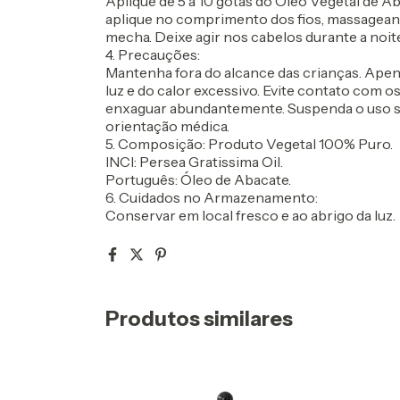
Aplique de 5 a 10 gotas do Óleo Vegetal de A
aplique no comprimento dos fios, massagean
mecha. Deixe agir nos cabelos durante a noi
4. Precauções:
Mantenha fora do alcance das crianças. Apen
luz e do calor excessivo. Evite contato com 
enxaguar abundantemente. Suspenda o uso se
orientação médica.
5. Composição:
Produto Vegetal 100% Puro.
INCI: Persea Gratissima Oil.
Português: Óleo de Abacate.
6. Cuidados no Armazenamento:
Conservar em local fresco e ao abrigo da luz.
Produtos similares