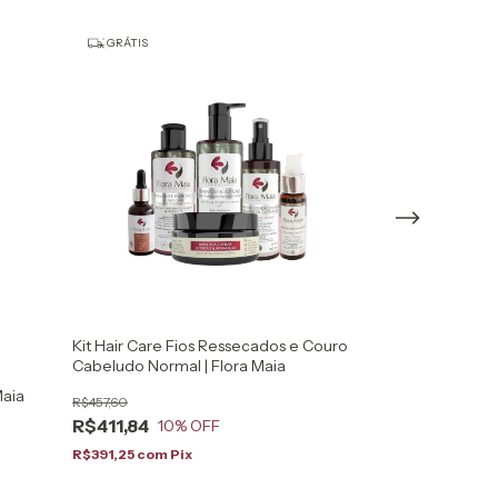
GRÁTIS
Kit Hair Care Fios Ressecados e Couro
10%
COMPRANDO 2 
Cabeludo Normal | Flora Maia
Óleo Essencial 
Maia
Flora Maia
R$457,60
R$411,84
10
% OFF
R$65,00
R$391,25
com
Pix
R$61,75
com
Pix