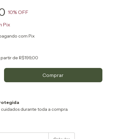
0
10
% OFF
m
Pix
pagando com Pix
 partir de
R$199,00
rotegida
 cuidados durante toda a compra.
:
Alterar CEP