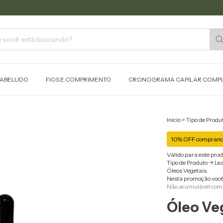
ABELUDO
FIOS E COMPRIMENTO
CRONOGRAMA CAPILAR COMP
Início
>
Tipo de Produ
10% OFF comprando
Válido para este prod
Tipo de Produto -> Le
Óleos Vegetais.
Nesta promoção você
Não acumulável com
Óleo Veg