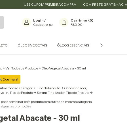
USE CUPOM PRIMEIRACOMPRA
COM FRETE GRÁTIS - ACIMA R$ 19
Login
/
Carrinho
(
0
)
Cadastre-se
R$0,00
LETO
ÓLEOS VEGETAIS
ÓLEOS ESSENCIAIS
CARREADORES P
to
>
Ver Todos os Produtos
>
Óleo Vegetal Abacate - 30 ml
 2 ou mais!
uto e todos da categoria: Tipo de Produto -> Condicionador,
ave-in, Tipo de Produto -> Sérum Finalizador, Tipo de Produto ->
 pode combinar este produto com outros da mesma categoria.
 algumas promoções
etal Abacate - 30 ml