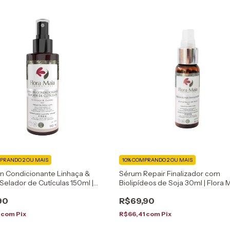
PRANDO 2 OU MAIS
10%
COMPRANDO 2 OU MAIS
in Condicionante Linhaça &
Sérum Repair Finalizador com
Selador de Cutículas 150ml |
Biolipídeos de Soja 30ml | Flora 
aia
90
R$69,90
1
com
Pix
R$66,41
com
Pix