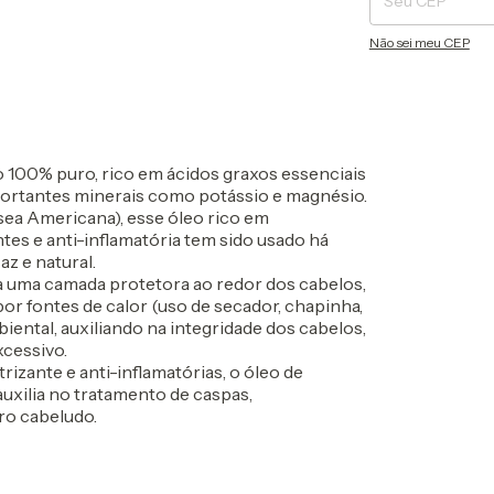
Não sei meu CEP
 100% puro, rico em ácidos graxos essenciais
portantes minerais como potássio e magnésio.
sea Americana), esse óleo rico em
ntes e anti-inflamatória tem sido usado há
az e natural.
ma uma camada protetora ao redor dos cabelos,
r fontes de calor (uso de secador, chapinha,
mbiental, auxiliando na integridade dos cabelos,
cessivo.
izante e anti-inflamatórias, o óleo de
 auxilia no tratamento de caspas,
ro cabeludo.