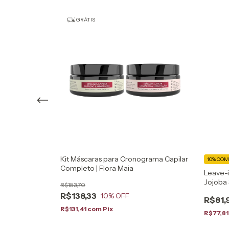
GRÁTIS
co Growth
Kit Máscaras para Cronograma Capilar
10%
COM
ia
Completo | Flora Maia
Leave-
Jojoba 
R$153,70
Flora M
R$138,33
10
% OFF
R$81,
R$131,41
com
Pix
R$77,8