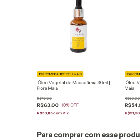
10%
COMPRANDO 2 OU MAIS
10%
COM
Óleo Vegetal de Macadâmia 30ml |
Óleo Ve
Flora Maia
Maia
R$70,00
R$60,00
R$63,00
R$54,
10
% OFF
R$59,85
com
Pix
R$51,3
Para comprar com esse prod