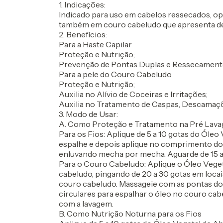
1. Indicações:
Indicado para uso em cabelos ressecados, opa
também em couro cabeludo que apresenta der
2. Benefícios:
Para a Haste Capilar
Proteção e Nutrição;
Prevenção de Pontas Duplas e Ressecamento
Para a pele do Couro Cabeludo
Proteção e Nutrição;
Auxilia no Alívio de Coceiras e Irritações;
Auxilia no Tratamento de Caspas, Descamaçõ
3. Modo de Usar:
A. Como Proteção e Tratamento na Pré Lava
Para os Fios:
Aplique de 5 a 10 gotas do Óleo
espalhe e depois aplique no comprimento dos
enluvando mecha por mecha. Aguarde de 15 a
Para o Couro Cabeludo:
Aplique o Óleo Vege
cabeludo, pingando de 20 a 30 gotas em locai
couro cabeludo. Massageie com as pontas 
circulares para espalhar o óleo no couro cab
com a lavagem.
B. Como Nutrição Noturna para os Fios