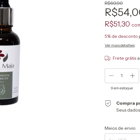
R$60,00
R$54,0
R$51,30
co
5% de desconto
Ver mais detalhes
Frete grátis
a
9
em estoque
Compra p
Seus dados
Entregas para o CEP
Meios de envio